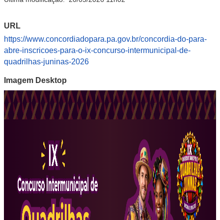
URL
https://www.concordiadopara.pa.gov.br/concordia-do-para-
abre-inscricoes-para-o-ix-concurso-intermunicipal-de-
quadrilhas-juninas-2026
Imagem Desktop