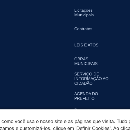
Licitações
Municipais
Contratos
LEIS E ATOS
OBRAS
MUNICIPAIS
SERVIÇO DE
INFORMAÇÃO AO
CIDADÃO
AGENDA DO
PREFEITO
Perguntas
frequentes
omo você usa o nosso site e as páginas que visita. Tudo p
izamos e customizá-los, clique em 'Definir Cookies'. Ao clic